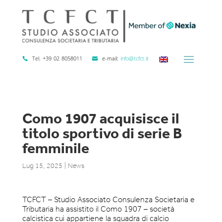
Tel. +39 02 8058011
e-mail:
info@tcfct.it
Como 1907 acquisisce il
titolo sportivo di serie B
femminile
Lug 15, 2025
|
News
TCFCT – Studio Associato Consulenza Societaria e
Tributaria ha assistito il Como 1907 – società
calcistica cui appartiene la squadra di calcio