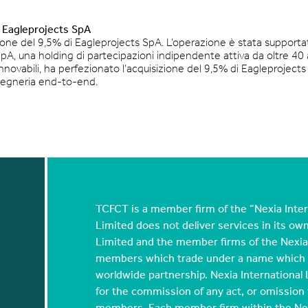
i Eagleprojects SpA
ione del 9,5% di Eagleprojects SpA. L’operazione è stata supporta
pA, una holding di partecipazioni indipendente attiva da oltre 40 
rinnovabili, ha perfezionato l’acquisizione del 9,5% di Eagleprojects
ngegneria end-to-end.
TCFCT is a member firm of the “Nexia Inter
Limited does not deliver services in its ow
Limited and the member firms of the Nexia 
members which trade under a name which in
worldwide partnership. Nexia International 
for the commission of any act, or omission to 