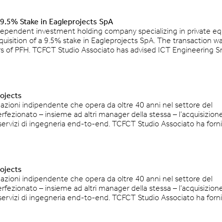
f 9.5% Stake in Eagleprojects SpA
ndependent investment holding company specializing in private eq
isition of a 9.5% stake in Eagleprojects SpA. The transaction w
s of PFH. TCFCT Studio Associato has advised ICT Engineering Sr
rojects
pazioni indipendente che opera da oltre 40 anni nel settore del
perfezionato – insieme ad altri manager della stessa – l’acquisizion
servizi di ingegneria end-to-end. TCFCT Studio Associato ha forn
rojects
pazioni indipendente che opera da oltre 40 anni nel settore del
perfezionato – insieme ad altri manager della stessa – l’acquisizion
servizi di ingegneria end-to-end. TCFCT Studio Associato ha forn