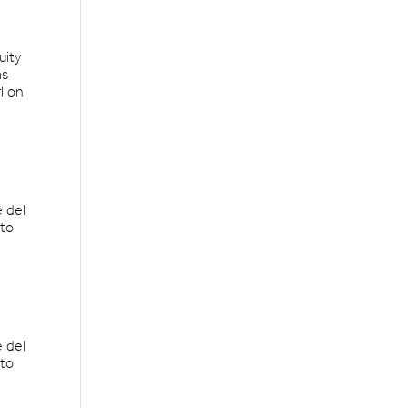
uity
as
l on
e del
ito
e del
ito