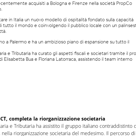
recentemente acquisiti a Bologna e Firenze nella società PropCo
.
are in Italia un nuovo modello di ospitalità fondato sulla capacità
ri di tutto il mondo e coinvolgendo il pubblico locale con un palinses
ttà.
mo a Palermo e ha un ambizioso piano di espansione su tutto il
e Tributaria ha curato gli aspetti fiscali e societari tramite il pr
di Elisabetta Bua e Floriana Latorraca, assistendo il team interno
CFCT, completa la riorganizzazione societaria
ia e Tributaria ha assistito il gruppo italiano contraddistinto 
o, nella riorganizzazione societaria del medesimo. Il percorso di