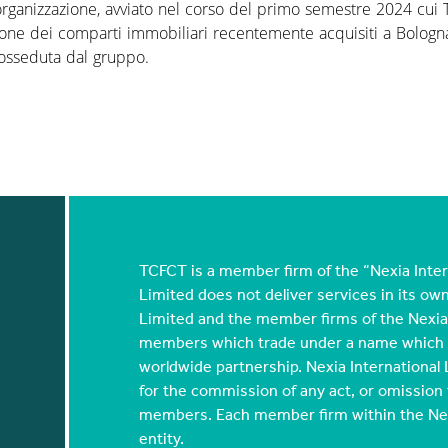
riorganizzazione, avviato nel corso del primo semestre 2024 cui 
zione dei comparti immobiliari recentemente acquisiti a Bologn
posseduta dal gruppo.
TCFCT is a member firm of the “Nexia Inter
Limited does not deliver services in its ow
Limited and the member firms of the Nexia 
members which trade under a name which in
worldwide partnership. Nexia International 
for the commission of any act, or omission to 
members. Each member firm within the Nexia
entity.