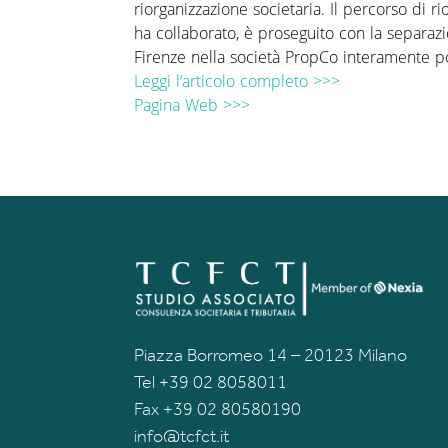
riorganizzazione societaria. Il percorso di 
ha collaborato, è proseguito con la separa
Firenze nella società PropCo interamente 
Leggi l’articolo completo >>>
Pagina Web >>>
Piazza Borromeo 14 – 20123 Milano
Tel +39 02 8058011
Fax +39 02 80580190
info@tcfct.it